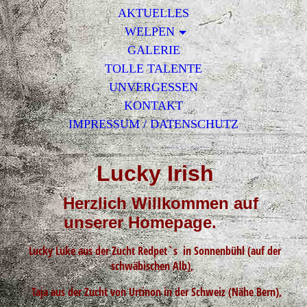
AKTUELLES
WELPEN
GALERIE
TOLLE TALENTE
UNVERGESSEN
KONTAKT
IMPRESSUM / DATENSCHUTZ
Lucky Irish
Herzlich Willkommen auf
unserer Homepage.
Lucky Luke aus der Zucht Redpet`s in Sonnenbühl (auf der
schwäbischen Alb),
Taja aus der Zucht von Urtinon in der Schweiz (Nähe Bern),