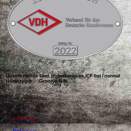
Unsere Hunde sind Hyperkeratose /CF frei / normal
Homozygot Genotyp N/N.
Bilder Taja