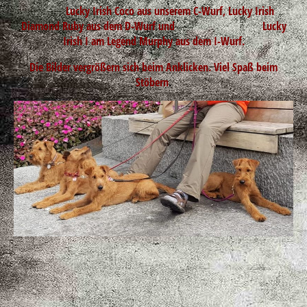
Lucky Irish Coco aus unserem C-Wurf, Lucky Irish
Diamond Ruby aus dem D-Wurf und Lucky
Irish I am Legend Murphy aus dem I-Wurf.
Die Bilder vergrößern sich beim Anklicken. Viel Spaß beim
Stöbern
.